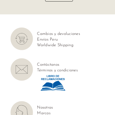
Tops
Mocca
Polos
Mezet
Sweaters
Nita
y
Cambios y devoluciones
Maité
Kimonos
Envíos Peru
Worldwide Shipping
Liani
Vestidos
Wisdom
Contáctanos
Bikinis
Tendenzar
Términos y condiciones
Ropa
de
Baños
Salidas
Nosotras
de
Marcas
Playa