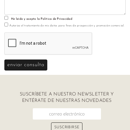
Accesorios
Chalecos
Calzado
Alaia
Marcas
He leído y acepto la Política de Privacidad
Jeans
Boguera
Autorizo el tratamiento de mis datos para fines de prospección y promoción comercial.
Bodies
Dua
Blend
Blusas
Nelblu
enviar consulta
Cafarenas
Ignatta
Enterizos
Gidress
SUSCRÍBETE A NUESTRO NEWSLETTER Y
ENTÉRATE DE NUESTRAS NOVEDADES
Faldas
Mad
´bout
Pantalones
eve