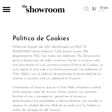
Nuevo
TEMPORADAS
ROPA
LENCERÍA
BIKINIS
ZAPATOS
ACCESORIOS
MARCAS
(0)
S/
Toggle
Y
navigation
PIJAMAS
TEMPORADAS
Verano
Abrigos
Bikinis
Botas
Aretes
Ver
y
todas
Blazer
Pijamas
Invierno
Ropa
Ropas
Flats
Collares
Mujeres
Política de Cookies
de
Alma
Batas
Baño
Bianca
Lencería
Plataformas
Correas
Millennial Digital lab SAC identificada con RUC N°
Pijamas
y
20602152651 domiciliada en Calle porras osores 396
Hombres
Bikinis
Pijamas
Alma
departamento 1103, San Isidro (en adelante, The Showroom),
Tacos
Carteras
pone a disposición de todos nuestros clientes o usuarios web
Bianca
y
este documento el cual contiene nuestra Política de Cookies, la
Calzones
Winter
Buzos
Bikinis
Bolsos
cual regula el sitio web www.theshowroom.pe/ (en adelante, el
Sandalias
“Sitio Web”), con el objetivo de garantizar la privacidad de los
clientes o usuarios web, en adelante el “Usuario”.
Lenceria
Alma
Casacas
Zapatos
Medias
Zapatillas
Bianca
Informamos al Usuario que en el Sitio Web utilizamos cookies,
Summer
tanto propias como de terceros. Estas cookies nos permiten
Sostenes
Chompas
Accesorios
facilitar el uso y navegación, garantizar el acceso a
determinadas funcionalidades y adicionalmente, nos ayudan a
Ale
mejorar la calidad del sitio Web de acuerdo con los hábitos y
Conjuntos
Marcas
Morey
estilos de navegación del Usuario.