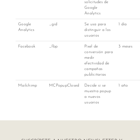
solicitudes de
Google
Analytics
Google
_gid
Se usa para
1 día
Analytics
distinguir a los
usuarios
Facebook
_fbp
Pixel de
3 meses
conversión para
medir
efectividad de
campañas
publicitarias
Mailchimp
MCPopupClosed
Decide si se
1 año
muestra popup
a nuevos
usuarios