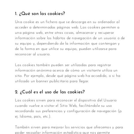
Chalecos
Alaia
1. ¿Qué son las cookies?
Una cookie es un fichero que se descarga en su ordenador al
Jeans
Boguera
acceder a determinadas páginas web. Las cookies permiten a
una página web, entre otras cosas, almacenar y recuperar
información sobre los hábitos de navegación de un usuario o de
Bodies
Dua
su equipo y, dependiendo de la información que contengan y
Blend
de la forma en que utilice su equipo, pueden utilizarse para
reconocer al usuario.
Blusas
Nelblu
Las cookies también pueden ser utilizadas para registrar
información anónima acerca de cómo un visitante utiliza un
Cafarenas
sitio. Por ejemplo, desde qué página web ha accedido, o si ha
Ignatta
utilizado un banner publicitario para llegar.
Enterizos
​2. ¿Cuál es el uso de las cookies?
Gidress
Las cookies sirven para reconocer el dispositivo del Usuario
Faldas
cuando vuelve a visitar el Sitio Web, facilitándole su uso
Mad
recordando sus preferencias y configuración de navegación (p.
´bout
ej. Idioma, país, etc.).
Pantalones
eve
También sirven para mejorar los servicios que ofrecemos y para
poder recopilar información estadística que nos permite