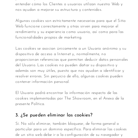
Tops
entender cómo los Clientes o usuarios utilizan nuestro Web y
Mocca
nos ayudan a mejorar su estructura y contenidos.
Polos
Mezet
Algunas cookies son estrictamente necesarias para que el Sitio
Web funcione correctamente y otras sirven para mejorar el
rendimiento y su experiencia como usuario, así como para las
Sweaters
Nita
funcionalidades propias de marketing.
y
Maité
Kimonos
Las cookies se asocian únicamente a un Usuario anónimo y su
dispositivo de acceso a Internet y, normalmente, no
Liani
proporcionan referencias que permitan deducir datos personales
Vestidos
del Usuario. Las cookies no pueden dañar su dispositivo y
Wisdom
además son muy útiles, puesto que nos ayudan a identificar y
resolver errores. Sin perjuicio de ello, algunas cookies pueden
Bikinis
Tendenzar
contener información personal.
El Usuario podrá encontrar la información respecto de las
Ropa
cookies implementadas por The Showroom, en el Anexo de la
de
presente Política.
Baños
3. ¿Se pueden eliminar las cookies?
Salidas
Sí. No sólo eliminar, también bloquear, de forma general o
de
particular para un dominio específico. Para eliminar las cookies
de un sitio web debe ir a la configuración de su navegador y
Playa