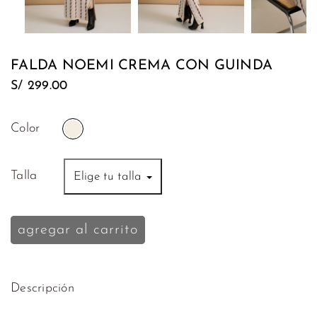
Tops
Mocca
Polos
Mezet
FALDA NOEMI CREMA CON GUINDA
Sweaters
S/
Nita
299.00
y
Maité
Kimonos
Color
Liani
Vestidos
Wisdom
Talla
Elige tu talla
Bikinis
Tendenzar
Ropa
agregar al carrito
de
Baños
Salidas
Descripción
de
Playa