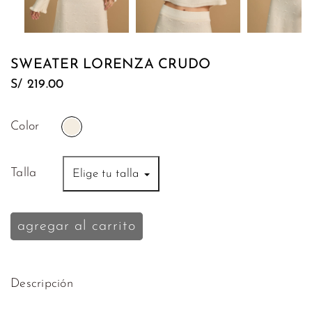
Tops
Mocca
Polos
Mezet
SWEATER LORENZA CRUDO
Sweaters
S/
Nita
219.00
y
Maité
Kimonos
Color
Liani
Vestidos
Wisdom
Talla
Elige tu talla
Bikinis
Tendenzar
Ropa
agregar al carrito
de
Baños
Salidas
Descripción
de
Playa