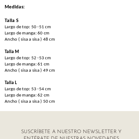
Medidas:
Ropa
Talla S
Deportiva
Largo de top: 50 -51 cm
Largo de manga: 60 cm
Shorts
Ancho ( sisa a sisa ) 48 cm
Talla M
Largo de top: 52 -53 cm
Largo de manga: 61 cm
Ancho ( sisa a sisa ) 49 cm
Talla L
Largo de top: 53 -54 cm
Largo de manga: 62 cm
Ancho ( sisa a sisa ) 50 cm
SUSCRÍBETE A NUESTRO NEWSLETTER Y
ENTÉRATE DE NUESTRAS NOVEDADES