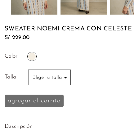
Tops
Mocca
Polos
Mezet
SWEATER NOEMI CREMA CON CELESTE
Sweaters
S/
Nita
229.00
y
Maité
Kimonos
Color
Liani
Vestidos
Wisdom
Talla
Elige tu talla
Bikinis
Tendenzar
Ropa
agregar al carrito
de
Baños
Salidas
Descripción
de
Playa